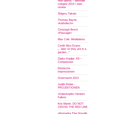
new talents – biennale
cologne 2014 / start
review
Shigeru Takato
Thomas Bayrle
»katholisch«
Christoph Brech
»Passage«
Max Cole. Meditations
Cerith Wyn Evans:
„...later on they are in a
garden...“
Zlatko Kopljar: K9 –
Compassion
Römische
Impressionen
Osternacht 2013
Judith Röder -
PROJEKTIONEN
»Gitterköpfe« Herbert
Falken
Kris Martin. DO NOT
CROSS THE RED LINE
»Nomade« Eine Novelle