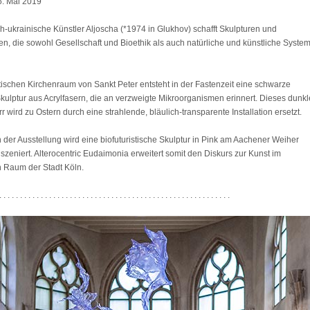
26. Mai 2019
h-ukrainische Künstler Aljoscha (*1974 in Glukhov) schafft Skulpturen und
nen, die sowohl Gesellschaft und Bioethik als auch natürliche und künstliche Syste
tischen Kirchenraum von Sankt Peter entsteht in der Fastenzeit eine schwarze
kulptur aus Acrylfasern, die an verzweigte Mikroorganismen erinnert. Dieses dunkl
r wird zu Ostern durch eine strahlende, bläulich-transparente Installation ersetzt.
der Ausstellung wird eine biofuturistische Skulptur in Pink am Aachener Weiher
szeniert. Alterocentric Eudaimonia erweitert somit den Diskurs zur Kunst im
n Raum der Stadt Köln.
. . . . . . . . . . . . . . . . . . . . . . . . . . . . . . . . . . . . . . . . . . . . . . . . . . . . . . . .