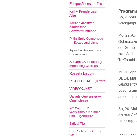
Enrique Asensi — Tres
Programm
Kathy Prendergast:
Atlas
So, 7. Apri
Jochen Arentzen:
Werkgesprä
Klandestine
Schwarmumtriebe
Mo, 22. Apr
Philip Stoll: Consensus
Osterspazi
— Space and Light
der Gemein
Aljoscha: Alterocentric
zum Aache
Eudaimonia
Treffpunkt:
Susanna Schoenberg:
Monitoring Outlines
Mi, 10. Apr
Rossella Biscotti
Di, 14. Mai
RIKUO UEDA — „letter“
Glückselig
VIDEO/KUNST
Lesung und
Daniela Georgieva —
aus dem my
Quiet please
ArtBox — Ein
So, 26. Mai
Workshop für Kinder
Art and Arti
und Jugendliche
Finissage-
Sidival Fila
Fünf Schiffe - Ostern
. . . . . . . . . . 
2017