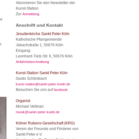
Abonnieren Sie den Newsletter der
Kunst-Station
Zur
.
Anmeldung
me
Anschrift und Kontakt
Jesuitenkirche Sankt Peter Köln
Katholische Pfarrgemeinde
e
Jabachstraße 1, 50676 Köln
Eingang:
Leonhard-Tietz-Str. 6, 50676 Köln
Anfahrtsbeschreibung
Kunst-Station Sankt Peter Köln
Guido Schlimbach
kunst-station@sankt-peter-koeln.de
Besuchen Sie uns auf
.
facebook
Organist
Michael Veltman
musik@sankt-peter-koeln.de
Kölner Rubens-Gesellschaft (KRG)
Verein der Freunde und Förderer von
Sankt Peter e.V.