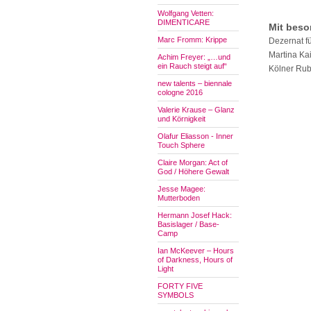
Wolfgang Vetten:
DIMENTICARE
Mit beso
Marc Fromm: Krippe
Dezernat fü
Martina Ka
Achim Freyer: „…und
ein Rauch steigt auf“
Kölner Rub
new talents – biennale
cologne 2016
Valerie Krause – Glanz
und Körnigkeit
Olafur Eliasson - Inner
Touch Sphere
Claire Morgan: Act of
God / Höhere Gewalt
Jesse Magee:
Mutterboden
Hermann Josef Hack:
Basislager / Base-
Camp
Ian McKeever – Hours
of Darkness, Hours of
Light
FORTY FIVE
SYMBOLS