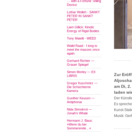
… with a Fortune Telling
Device
Lothar Wolleh - SANKT
PETER IN SANKT
PETER
Liam Gillick: Kinetic
Energy of Rigid Bodies
Tony Matelli - WEED
Walid Raad - I long to
meet the masses once
again
. . . . . . . . . . 
Gerhard Richter —
Grauer Spiegel
Simon Morley — EX
Zur Eröf
LIBRIS
Aljoscha
Gregor Kuschmirz —
am Di, 2.
Die Schüchterne
Kamera
laden wir
Der Künstl
Gunther Keusen —
Antiphonar
Es spreche
Nida Sinnokrot —
Kunst-Stat
Jonah's Whale
Musik: Ger
Hermann J. Baus:
»Wenn du bei
. . . . . . . . . . 
Sommerende…«