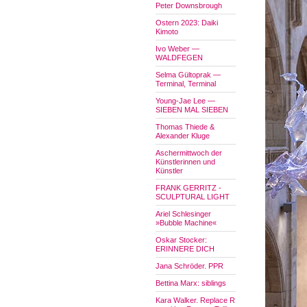
Peter Downsbrough
Ostern 2023: Daiki
Kimoto
Ivo Weber —
WALDFEGEN
Selma Gültoprak —
Terminal, Terminal
Young-Jae Lee —
SIEBEN MAL SIEBEN
Thomas Thiede &
Alexander Kluge
Aschermittwoch der
Künstlerinnen und
Künstler
FRANK GERRITZ -
SCULPTURAL LIGHT
Ariel Schlesinger
»Bubble Machine«
Oskar Stocker:
ERINNERE DICH
Jana Schröder. PPR
Bettina Marx: siblings
Kara Walker. Replace R