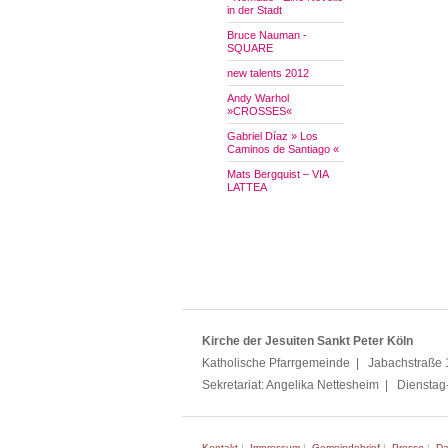
in der Stadt
Bruce Nauman -
SQUARE
new talents 2012
Andy Warhol
»CROSSES«
Gabriel Díaz » Los
Caminos de Santiago «
Mats Bergquist – VIA
LATTEA
Kirche der Jesuiten Sankt Peter Köln
Katholische Pfarrgemeinde | Jabachstraße 1
Sekretariat: Angelika Nettesheim | Dienstag
Kontakt
|
Impressum
|
Gemeindebrief
|
Presse
|
Da