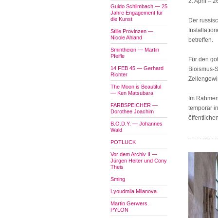
2. April – 
Guido Schlimbach — 25
Jahre Engagement für
die Kunst
Der russisc
Installatio
Stille Provinzen —
Nicole Ahland
betreffen.
Smintheion — Martin
Pfeifle
Für den go
14 FEB 45 — Gerhard
Bioismus-S
Richter
Zellengewir
The Moon is Beautiful
— Ken Matsubara
Im Rahmen 
FARBSPEICHER —
temporär in
Dorothee Joachim
öffentliche
B.O.D.Y. — Johannes
Wald
. . . . . . . . . . 
POTLUCK
Vor dem Archiv II —
Jürgen Heiter und Cony
Theis
Sming
Lyoudmila Milanova
Martin Gerwers.
PYLON