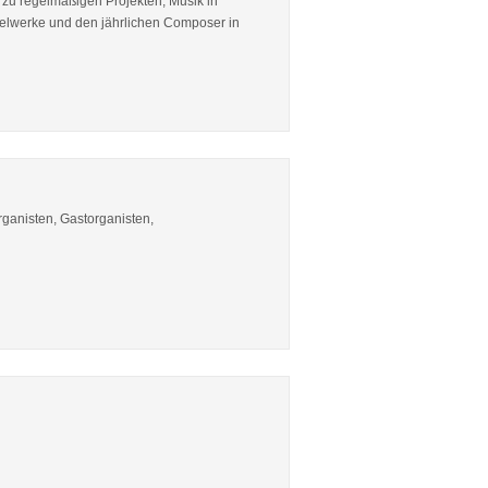
 zu regelmäßigen Projekten, Musik in
Orgelwerke und den jährlichen Composer in
rganisten, Gastorganisten,