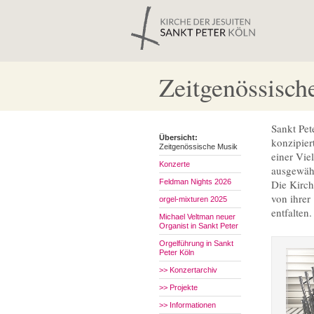
Zeitgenössisch
Sankt Pet
Übersicht:
konzipier
Zeitgenössische Musik
einer Vie
Konzerte
ausgewähl
Feldman Nights 2026
Die Kirch
von ihrer
orgel-mixturen 2025
entfalten
Michael Veltman neuer
Organist in Sankt Peter
Orgelführung in Sankt
Peter Köln
>> Konzertarchiv
>> Projekte
>> Informationen