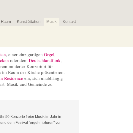
Raum
Kunst-Station
Musik
Kontakt
ten
, einer einzigartigen
Orgel
,
ücken
oder dem
Deutschlandfunk
,
n renommierter Konzertort für
u im Raum der Kirche präsentieren.
in Residence
ein, sich unabhängig
unst, Musik und Gemeinde zu
hr 50 Konzerte freier Musik im Jahr in
und dem Festival "orgel-mixturen" vor