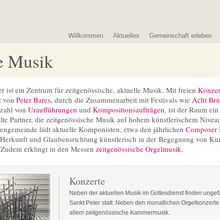
Willkommen
Aktuelles
Gemeinschaft erleben
e Musik
er ist ein Zentrum für zeitgenössische, aktuelle Musik. Mit freien
Konzer
t von
Peter Bares
, durch die Zusammenarbeit mit Festivals wie
Acht Br
lzahl von
Uraufführungen
und
Kompositionsaufträgen
, ist der Raum ei
te Partner, die zeitgenössische Musik auf hohem künstlerischem Nivea
engemeinde lädt aktuelle Komponisten, etwa den jährlichen
Composer 
 Herkunft und Glaubensrichtung künstlerisch in der Begegnung von K
. Zudem erklingt in den Messen
zeitgenössische Orgelmusik.
Konzerte
Neben der aktuellen Musik im Gottesdienst finden ungefä
Sankt Peter statt: Neben den monatlichen Orgelkonzerte 
allem zeitgenössische Kammermusik.