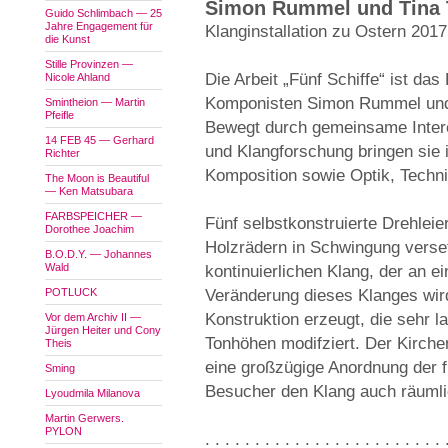
Simon Rummel und Tina T
Guido Schlimbach — 25
Jahre Engagement für
Klanginstallation zu Ostern 2017
die Kunst
Stille Provinzen —
Die Arbeit „Fünf Schiffe“ ist d
Nicole Ahland
Komponisten Simon Rummel und 
Smintheion — Martin
Pfeifle
Bewegt durch gemeinsame Intere
14 FEB 45 — Gerhard
und Klangforschung bringen sie 
Richter
Komposition sowie Optik, Tech
The Moon is Beautiful
— Ken Matsubara
FARBSPEICHER —
Fünf selbstkonstruierte Drehlei
Dorothee Joachim
Holzrädern in Schwingung verse
B.O.D.Y. — Johannes
Wald
kontinuierlichen Klang, der an e
POTLUCK
Veränderung dieses Klanges wir
Konstruktion erzeugt, die sehr 
Vor dem Archiv II —
Jürgen Heiter und Cony
Tonhöhen modifziert. Der Kirch
Theis
eine großzügige Anordnung der f
Sming
Besucher den Klang auch räumli
Lyoudmila Milanova
Martin Gerwers.
PYLON
. . . . . . . . . . . . . . . . . . . . . . . . 