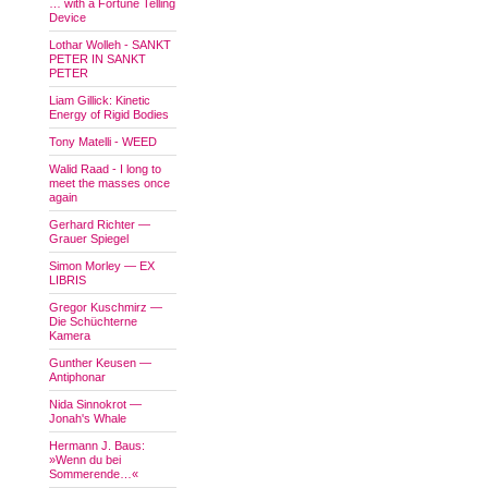
… with a Fortune Telling
Device
Lothar Wolleh - SANKT
PETER IN SANKT
PETER
Liam Gillick: Kinetic
Energy of Rigid Bodies
Tony Matelli - WEED
Walid Raad - I long to
meet the masses once
again
Gerhard Richter —
Grauer Spiegel
Simon Morley — EX
LIBRIS
Gregor Kuschmirz —
Die Schüchterne
Kamera
Gunther Keusen —
Antiphonar
Nida Sinnokrot —
Jonah's Whale
Hermann J. Baus:
»Wenn du bei
Sommerende…«