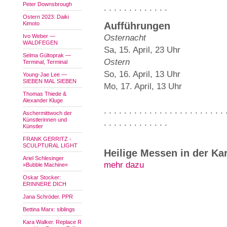
Peter Downsbrough
. . . . . . . . . . . . .
Ostern 2023: Daiki
Kimoto
Aufführungen
Ivo Weber —
Osternacht
WALDFEGEN
Sa, 15. April, 23 Uhr
Selma Gültoprak —
Ostern
Terminal, Terminal
So, 16. April, 13 Uhr
Young-Jae Lee —
SIEBEN MAL SIEBEN
Mo, 17. April, 13 Uhr
Thomas Thiede &
Alexander Kluge
. . . . . . . . . . . . . . . . . . . . . . . . 
Aschermittwoch der
Künstlerinnen und
. . . . . . . . . . . . .
Künstler
FRANK GERRITZ -
SCULPTURAL LIGHT
Heilige Messen in der Ka
Ariel Schlesinger
mehr dazu
»Bubble Machine«
Oskar Stocker:
ERINNERE DICH
Jana Schröder. PPR
Bettina Marx: siblings
Kara Walker. Replace R