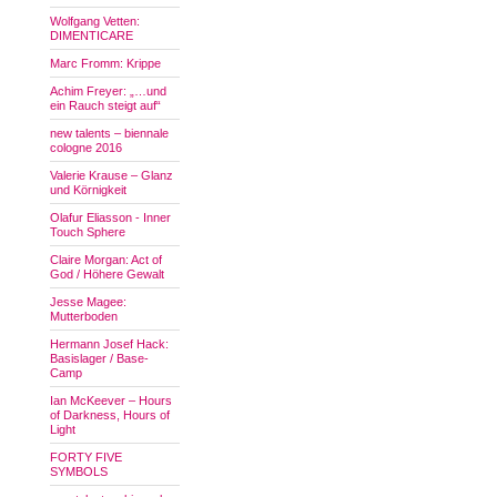
Wolfgang Vetten:
DIMENTICARE
Marc Fromm: Krippe
Achim Freyer: „…und
ein Rauch steigt auf“
new talents – biennale
cologne 2016
Valerie Krause – Glanz
und Körnigkeit
Olafur Eliasson - Inner
Touch Sphere
Claire Morgan: Act of
God / Höhere Gewalt
Jesse Magee:
Mutterboden
Hermann Josef Hack:
Basislager / Base-
Camp
Ian McKeever – Hours
of Darkness, Hours of
Light
FORTY FIVE
SYMBOLS