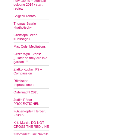
new talents – biennale
cologne 2014 / start
review
Shigeru Takato
Thomas Bayrle
»katholisch«
Christoph Brech
»Passage«
Max Cole. Meditations
Cerith Wyn Evans:
„...later on they are in a
garden...“
Zlatko Kopljar: K9 –
Compassion
Römische
Impressionen
Osternacht 2013
Judith Röder -
PROJEKTIONEN
»Gitterköpfe« Herbert
Falken
Kris Martin. DO NOT
CROSS THE RED LINE
»Nomade« Eine Novelle