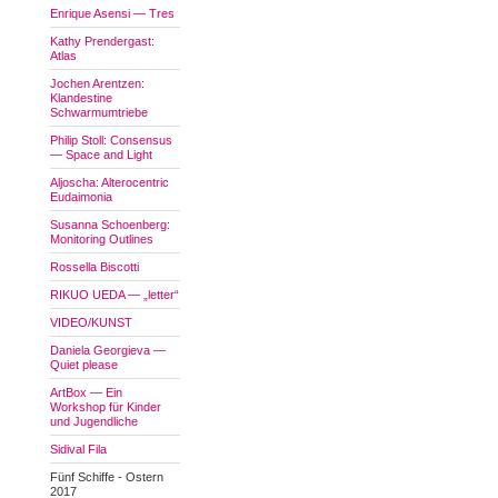
Enrique Asensi — Tres
Kathy Prendergast:
Atlas
Jochen Arentzen:
Klandestine
Schwarmumtriebe
Philip Stoll: Consensus
— Space and Light
Aljoscha: Alterocentric
Eudaimonia
Susanna Schoenberg:
Monitoring Outlines
Rossella Biscotti
RIKUO UEDA — „letter“
VIDEO/KUNST
Daniela Georgieva —
Quiet please
ArtBox — Ein
Workshop für Kinder
und Jugendliche
Sidival Fila
Fünf Schiffe - Ostern
2017