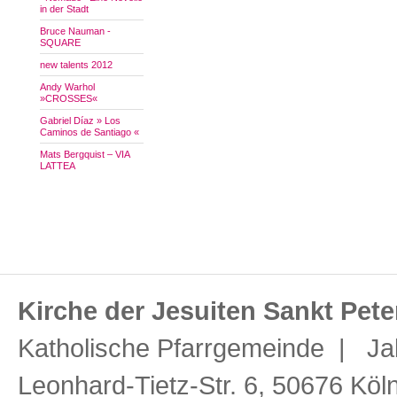
in der Stadt
Bruce Nauman -
SQUARE
new talents 2012
Andy Warhol
»CROSSES«
Gabriel Díaz » Los
Caminos de Santiago «
Mats Bergquist – VIA
LATTEA
Kirche der Jesuiten Sankt Pete
Katholische Pfarrgemeinde | Ja
Leonhard-Tietz-Str. 6, 50676 Köl