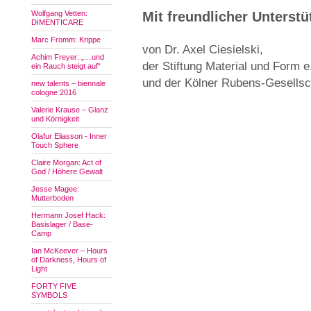
Wolfgang Vetten:
Mit freundlicher Unterst
DIMENTICARE
Marc Fromm: Krippe
von Dr. Axel Ciesielski,
Achim Freyer: „…und
der Stiftung Material und Form e
ein Rauch steigt auf“
und der Kölner Rubens-Gesellsch
new talents – biennale
cologne 2016
Valerie Krause – Glanz
und Körnigkeit
Olafur Eliasson - Inner
Touch Sphere
Claire Morgan: Act of
God / Höhere Gewalt
Jesse Magee:
Mutterboden
Hermann Josef Hack:
Basislager / Base-
Camp
Ian McKeever – Hours
of Darkness, Hours of
Light
FORTY FIVE
SYMBOLS