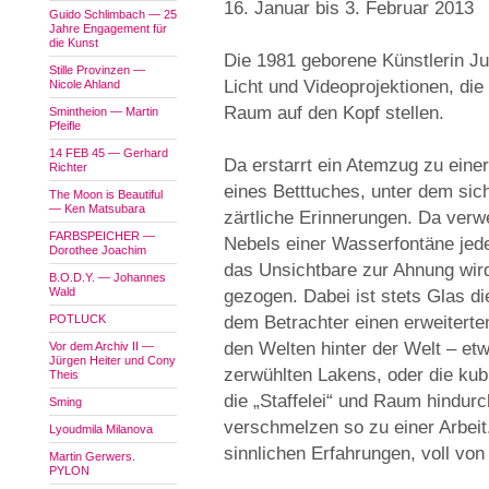
16. Januar bis 3. Februar 2013
Guido Schlimbach — 25
Jahre Engagement für
die Kunst
Die 1981 geborene Künstlerin Ju
Stille Provinzen —
Licht und Videoprojektionen, d
Nicole Ahland
Raum auf den Kopf stellen.
Smintheion — Martin
Pfeifle
14 FEB 45 — Gerhard
Da erstarrt ein Atemzug zu eine
Richter
eines Betttuches, unter dem sic
The Moon is Beautiful
— Ken Matsubara
zärtliche Erinnerungen. Da ver
FARBSPEICHER —
Nebels einer Wasserfontäne jede
Dorothee Joachim
das Unsichtbare zur Ahnung wird
B.O.D.Y. — Johannes
Wald
gezogen. Dabei ist stets Glas di
POTLUCK
dem Betrachter einen erweiterten
den Welten hinter der Welt – et
Vor dem Archiv II —
Jürgen Heiter und Cony
zerwühlten Lakens, oder die ku
Theis
die „Staffelei“ und Raum hindur
Sming
verschmelzen so zu einer Arbeit
Lyoudmila Milanova
sinnlichen Erfahrungen, voll vo
Martin Gerwers.
PYLON