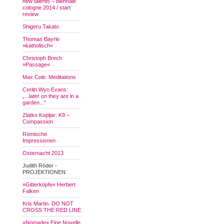
new talents – biennale
cologne 2014 / start
review
Shigeru Takato
Thomas Bayrle
»katholisch«
Christoph Brech
»Passage«
Max Cole. Meditations
Cerith Wyn Evans:
„...later on they are in a
garden...“
Zlatko Kopljar: K9 –
Compassion
Römische
Impressionen
Osternacht 2013
Judith Röder -
PROJEKTIONEN
»Gitterköpfe« Herbert
Falken
Kris Martin. DO NOT
CROSS THE RED LINE
»Nomade« Eine Novelle