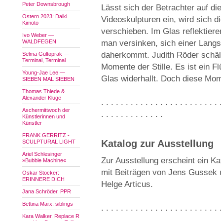
Peter Downsbrough
Lässt sich der Betrachter auf di
Ostern 2023: Daiki
Videoskulpturen ein, wird sich
Kimoto
verschieben. Im Glas reflektier
Ivo Weber —
WALDFEGEN
man versinken, sich einer Langs
daherkommt. Judith Röder schält
Selma Gültoprak —
Terminal, Terminal
Momente der Stille. Es ist ein Fl
Young-Jae Lee —
Glas widerhallt. Doch diese Mom
SIEBEN MAL SIEBEN
Thomas Thiede &
Alexander Kluge
. . . . . . . . . . . . . . . . . . . . . . . . 
Aschermittwoch der
. . . . . . . . . . . . .
Künstlerinnen und
Künstler
FRANK GERRITZ -
Katalog zur Ausstellung
SCULPTURAL LIGHT
Ariel Schlesinger
Zur Ausstellung erscheint ein K
»Bubble Machine«
mit Beiträgen von Jens Gussek u
Oskar Stocker:
ERINNERE DICH
Helge Articus.
Jana Schröder. PPR
Bettina Marx: siblings
. . . . . . . . . . . . . . . . . . . . . . . . 
Kara Walker. Replace R
. . . . . . . . . . . . .