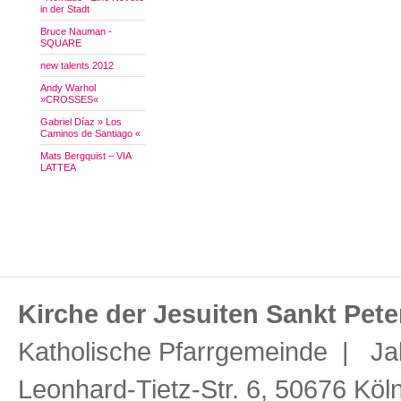
in der Stadt
Bruce Nauman -
SQUARE
new talents 2012
Andy Warhol
»CROSSES«
Gabriel Díaz » Los
Caminos de Santiago «
Mats Bergquist – VIA
LATTEA
Kirche der Jesuiten Sankt Pete
Katholische Pfarrgemeinde | Ja
Leonhard-Tietz-Str. 6, 50676 Köl