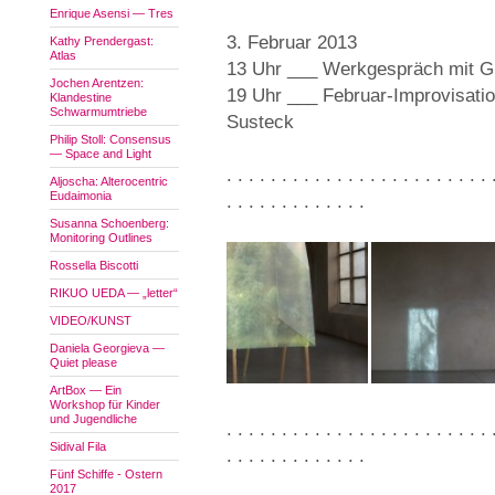
Enrique Asensi — Tres
3. Februar 2013
Kathy Prendergast:
Atlas
13 Uhr ___ Werkgespräch mit G
Jochen Arentzen:
19 Uhr ___ Februar-Improvisati
Klandestine
Schwarmumtriebe
Susteck
Philip Stoll: Consensus
— Space and Light
. . . . . . . . . . . . . . . . . . . . . . . . 
Aljoscha: Alterocentric
Eudaimonia
. . . . . . . . . . . . .
Susanna Schoenberg:
Monitoring Outlines
Rossella Biscotti
RIKUO UEDA — „letter“
VIDEO/KUNST
Daniela Georgieva —
Quiet please
ArtBox — Ein
Workshop für Kinder
und Jugendliche
. . . . . . . . . . . . . . . . . . . . . . . . 
Sidival Fila
. . . . . . . . . . . . .
Fünf Schiffe - Ostern
2017