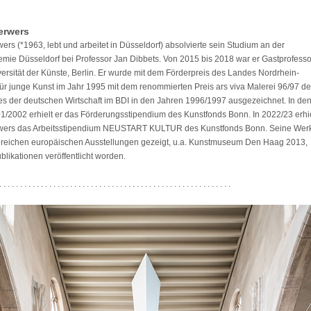
erwers
ers (*1963, lebt und arbeitet in Düsseldorf) absolvierte sein Studium an der
mie Düsseldorf bei Professor Jan Dibbets. Von 2015 bis 2018 war er Gastprofesso
ersität der Künste, Berlin. Er wurde mit dem Förderpreis des Landes Nordrhein-
für junge Kunst im Jahr 1995 mit dem renommierten Preis ars viva Malerei 96/97 d
ses der deutschen Wirtschaft im BDI in den Jahren 1996/1997 ausgezeichnet. In de
1/2002 erhielt er das Förderungsstipendium des Kunstfonds Bonn. In 2022/23 erhie
rwers das Arbeitsstipendium NEUSTART KULTUR des Kunstfonds Bonn. Seine Wer
hlreichen europäischen Ausstellungen gezeigt, u.a. Kunstmuseum Den Haag 2013,
blikationen veröffentlicht worden.
. . . . . . . . . . . . . . . . . . . . . . . . . . . . . . . . . . . . . . . . . . . . . . . . . . . . . . . .