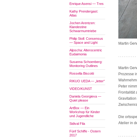
Enrique Asensi — Tres
Kathy Prendergast:
Atlas
Jochen Arentzen:
Klandestine
Schwarmumtriebe
Philip Stoll: Consensus
— Space and Light
Martin Ger
Aljoscha: Alterocentric
Eudaimonia
. . . . . . . . . . 
Susanna Schoenberg:
Monitoring Outlines
Martin Ger
Rossella Biscotti
Prozesse i
Wahrnehmung
RIKUO UEDA — „letter“
Peter nimm
VIDEO/KUNST
Frontalität
Daniela Georgieva —
Gravitatio
Quiet please
Zwischenr
ArtBox — Ein
Workshop für Kinder
und Jugendliche
Die ortssp
Atelier in 
Sidival Fila
Fünf Schiffe - Ostern
. . . . . . . . . . 
2017