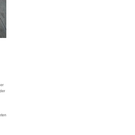
ner
 der
eten