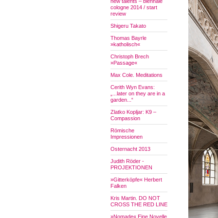
new talents – biennale
cologne 2014 / start
review
Shigeru Takato
Thomas Bayrle
»katholisch«
Christoph Brech
»Passage«
Max Cole. Meditations
Cerith Wyn Evans:
„...later on they are in a
garden...“
Zlatko Kopljar: K9 –
Compassion
Römische
Impressionen
Osternacht 2013
Judith Röder -
PROJEKTIONEN
»Gitterköpfe« Herbert
Falken
Kris Martin. DO NOT
CROSS THE RED LINE
»Nomade« Eine Novelle