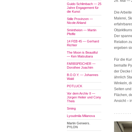
26. Mai — 
Guido Schlimbach — 25
Jahre Engagement für
die Kunst
Die Arbeit
Malerei, S
Stille Provinzen —
Nicole Ahland
erfahrbares
Objektkuns
Smintheion — Martin
Pfeifle
Der spanne
14 FEB 45 — Gerhard
Relation z
Richter
ergeben si
The Moon is Beautiful
— Ken Matsubara
Für die Kun
FARBSPEICHER —
bemalte Py
Dorothee Joachim
der Decke 
B.O.D.Y. — Johannes
ähnlich Sta
Wald
Winkeln, di
POTLUCK
Seiten und
Vor dem Archiv II —
Flächen, d
Jürgen Heiter und Cony
Ansicht – i
Theis
Sming
. . . . . . . . . . 
Lyoudmila Milanova
Martin Gerwers.
PYLON