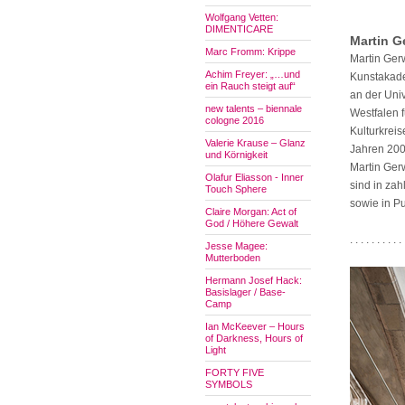
Wolfgang Vetten:
DIMENTICARE
Martin G
Marc Fromm: Krippe
Martin Gerw
Achim Freyer: „…und
Kunstakade
ein Rauch steigt auf“
an der Univ
new talents – biennale
Westfalen 
cologne 2016
Kulturkrei
Valerie Krause – Glanz
Jahren 200
und Körnigkeit
Martin Ge
Olafur Eliasson - Inner
sind in za
Touch Sphere
sowie in Pu
Claire Morgan: Act of
God / Höhere Gewalt
. . . . . . . . . . 
Jesse Magee:
Mutterboden
Hermann Josef Hack:
Basislager / Base-
Camp
Ian McKeever – Hours
of Darkness, Hours of
Light
FORTY FIVE
SYMBOLS