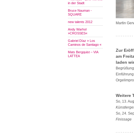
in der Stadt
Bruce Nauman -
SQUARE
new talents 2012
Martin Ger
Andy Warhol
»CROSSES«
. . . . . . . . . . 
Gabriel Díaz » Los
Caminos de Santiago «
Zur Eröf
Mats Bergquist – VIA
am Freita
LATTEA
laden wir
Begrüßung:
Einführung
Orgelimpro
Weitere 
So, 13. Au
Künstlerge
So, 24. Se
Finissage
. . . . . . . . . . 