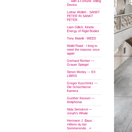
… with a Fortune Telling
Device
Lothar Wolleh - SANKT
PETER IN SANKT
PETER
Liam Gillick: Kinetic
Energy of Rigid Bodies
Tony Matelli - WEED
Walid Raad - I long to
meet the masses once
again
Gerhard Richter —
Grauer Spiegel
Simon Morley — EX
LIBRIS
Gregor Kuschmirz —
Die Schüchterne
Kamera
Gunther Keusen —
Antiphonar
Nida Sinnokrot —
Jonah's Whale
Hermann J. Baus:
»Wenn du bei
Sommerende…«