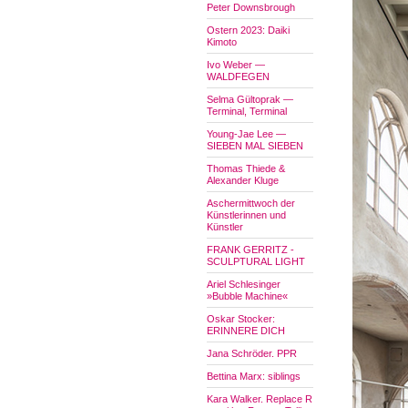
Peter Downsbrough
Ostern 2023: Daiki
Kimoto
Ivo Weber —
WALDFEGEN
Selma Gültoprak —
Terminal, Terminal
Young-Jae Lee —
SIEBEN MAL SIEBEN
Thomas Thiede &
Alexander Kluge
Aschermittwoch der
Künstlerinnen und
Künstler
FRANK GERRITZ -
SCULPTURAL LIGHT
Ariel Schlesinger
»Bubble Machine«
Oskar Stocker:
ERINNERE DICH
Jana Schröder. PPR
Bettina Marx: siblings
Kara Walker. Replace R