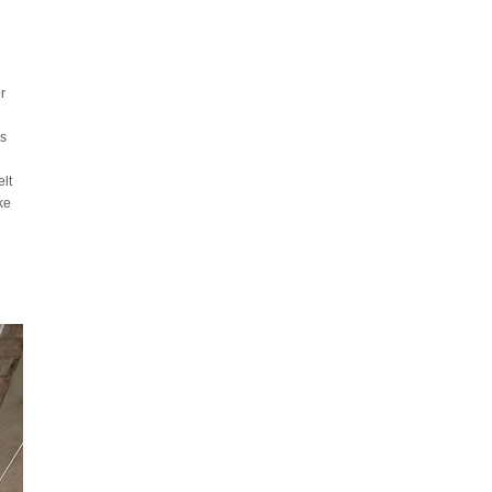
r
es
n
lt
ke