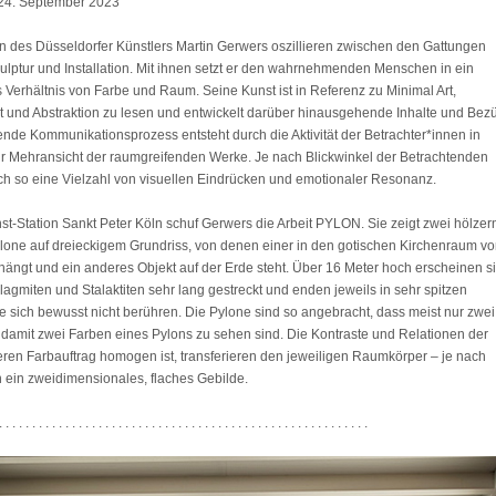
24. September 2023
en des Düsseldorfer Künstlers Martin Gerwers oszillieren zwischen den Gattungen
kulptur und Installation. Mit ihnen setzt er den wahrnehmenden Menschen in ein
 Verhältnis von Farbe und Raum. Seine Kunst ist in Referenz zu Minimal Art,
t und Abstraktion zu lesen und entwickelt darüber hinausgehende Inhalte und Bez
nde Kommunikationsprozess entsteht durch die Aktivität der Betrachter*innen in
ur Mehransicht der raumgreifenden Werke. Je nach Blickwinkel der Betrachtenden
ch so eine Vielzahl von visuellen Eindrücken und emotionaler Resonanz.
st-Station Sankt Peter Köln schuf Gerwers die Arbeit PYLON. Sie zeigt zwei hölzer
lone auf dreieckigem Grundriss, von denen einer in den gotischen Kirchenraum v
hängt und ein anderes Objekt auf der Erde steht. Über 16 Meter hoch erscheinen s
lagmiten und Stalaktiten sehr lang gestreckt und enden jeweils in sehr spitzen
e sich bewusst nicht berühren. Die Pylone sind so angebracht, dass meist nur zwei
 damit zwei Farben eines Pylons zu sehen sind. Die Kontraste und Relationen der
eren Farbauftrag homogen ist, transferieren den jeweiligen Raumkörper – je nach
n ein zweidimensionales, flaches Gebilde.
. . . . . . . . . . . . . . . . . . . . . . . . . . . . . . . . . . . . . . . . . . . . . . . . . . . . . . . .