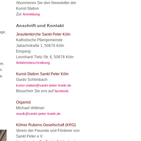
Abonnieren Sie den Newsletter der
Kunst-Station
Zur
.
Anmeldung
Anschrift und Kontakt
üge.
Jesuitenkirche Sankt Peter Köln
Katholische Pfarrgemeinde
Jabachstraße 1, 50676 Köln
Eingang:
Leonhard-Tietz-Str. 6, 50676 Köln
Anfahrtsbeschreibung
ne,
on
Kunst-Station Sankt Peter Köln
ie
Guido Schlimbach
kunst-station@sankt-peter-koeln.de
Besuchen Sie uns auf
.
facebook
Organist
Michael Veltman
musik@sankt-peter-koeln.de
Kölner Rubens-Gesellschaft (KRG)
Verein der Freunde und Förderer von
Sankt Peter e.V.