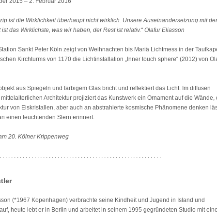
er 2015 – 2. Februar 2016
zip ist die Wirklichkeit überhaupt nicht wirklich. Unsere Auseinandersetzung mit de
 ist das Wirklichste, was wir haben, der Rest ist relativ.“
Olafur Eliasson
Station Sankt Peter Köln zeigt von Weihnachten bis Mariä Lichtmess in der Taufkap
chen Kirchturms von 1170 die Lichtinstallation „Inner touch sphere“ (2012) von Ol
bjekt aus Spiegeln und farbigem Glas bricht und reflektiert das Licht. Im diffusen
mittelalterlichen Architektur projiziert das Kunstwerk ein Ornament auf die Wände,
uktur von Eiskristallen, aber auch an abstrahierte kosmische Phänomene denken läs
an einen leuchtenden Stern erinnert.
 am 20. Kölner Krippenweg
. . . . . . . . . . . . . . . . . . . . . . . . . . . . . . . . . . . . . . . . . . . . . . . . . . . . . . . .
tler
asson (*1967 Kopenhagen) verbrachte seine Kindheit und Jugend in Island und
f, heute lebt er in Berlin und arbeitet in seinem 1995 gegründeten Studio mit ei