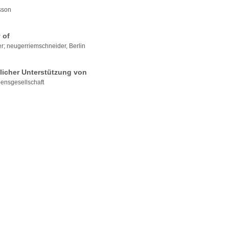
sson
 of
er; neugerriemschneider, Berlin
dlicher Unterstützung von
ensgesellschaft