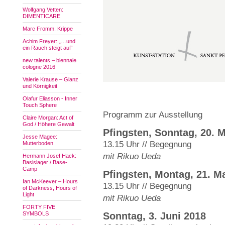
Wolfgang Vetten:
DIMENTICARE
Marc Fromm: Krippe
Achim Freyer: „…und
ein Rauch steigt auf“
new talents – biennale
cologne 2016
Valerie Krause – Glanz
und Körnigkeit
Olafur Eliasson - Inner
Touch Sphere
Programm zur Ausstellung
Claire Morgan: Act of
God / Höhere Gewalt
Pfingsten, Sonntag, 20. 
Jesse Magee:
13.15 Uhr // Begegnung
Mutterboden
mit Rikuo Ueda
Hermann Josef Hack:
Basislager / Base-
Camp
Pfingsten, Montag, 21. M
Ian McKeever – Hours
13.15 Uhr // Begegnung
of Darkness, Hours of
Light
mit Rikuo Ueda
FORTY FIVE
SYMBOLS
Sonntag, 3. Juni 2018