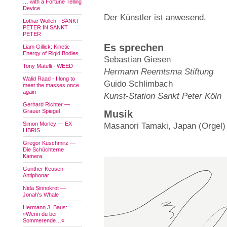
… with a Fortune Telling
Device
Der Künstler ist anwesend.
Lothar Wolleh - SANKT
PETER IN SANKT
PETER
Es sprechen
Liam Gillick: Kinetic
Energy of Rigid Bodies
Sebastian Giesen
Tony Matelli - WEED
Hermann Reemtsma Stiftung
Walid Raad - I long to
Guido Schlimbach
meet the masses once
again
Kunst-Station Sankt Peter Köln
Gerhard Richter —
Grauer Spiegel
Musik
Simon Morley — EX
Masanori Tamaki, Japan (Orgel)
LIBRIS
Gregor Kuschmirz —
Die Schüchterne
Kamera
Gunther Keusen —
Antiphonar
Nida Sinnokrot —
Jonah's Whale
Hermann J. Baus:
»Wenn du bei
Sommerende…«