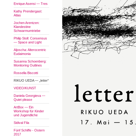
Enrique Asensi — Tres
Kathy Prendergast:
Atlas
Jochen Arentzen:
Klandestine
Schwarmumtriebe
Philip Stoll: Consensus
— Space and Light
Aljoscha: Alterocentric
Eudaimonia
Susanna Schoenberg:
Monitoring Outlines
Rossella Biscotti
RIKUO UEDA — „letter“
VIDEO/KUNST
Daniela Georgieva —
Quiet please
ArtBox — Ein
Workshop für Kinder
und Jugendliche
Sidival Fila
Fünf Schiffe - Ostern
2017