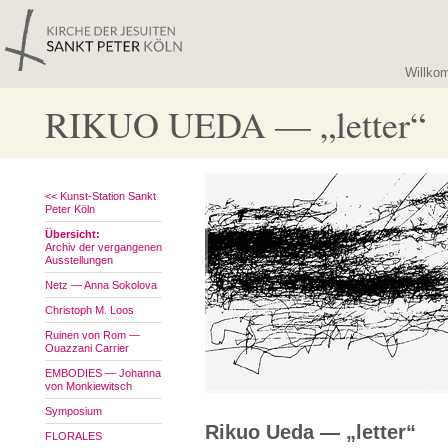
Willko
RIKUO UEDA — „letter“
<< Kunst-Station Sankt
Peter Köln
Übersicht:
Archiv der vergangenen
Ausstellungen
Netz — Anna Sokolova
Christoph M. Loos
Ruinen von Rom —
Ouazzani Carrier
EMBODIES — Johanna
von Monkiewitsch
Symposium
Rikuo Ueda — „letter“
FLORALES