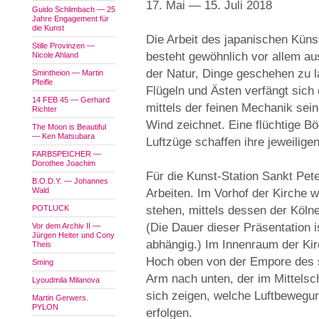
17. Mai — 15. Juli 2018
Guido Schlimbach — 25
Jahre Engagement für
die Kunst
Die Arbeit des japanischen Küns
Stille Provinzen —
besteht gewöhnlich vor allem a
Nicole Ahland
der Natur, Dinge geschehen zu 
Smintheion — Martin
Pfeifle
Flügeln und Ästen verfängt sich
14 FEB 45 — Gerhard
mittels der feinen Mechanik sei
Richter
Wind zeichnet. Eine flüchtige B
The Moon is Beautiful
— Ken Matsubara
Luftzüge schaffen ihre jeweiligen
FARBSPEICHER —
Dorothee Joachim
Für die Kunst-Station Sankt Pete
B.O.D.Y. — Johannes
Wald
Arbeiten. Im Vorhof der Kirche w
POTLUCK
stehen, mittels dessen der Köln
(Die Dauer dieser Präsentation 
Vor dem Archiv II —
Jürgen Heiter und Cony
abhängig.) Im Innenraum der Kir
Theis
Hoch oben von der Empore des s
Sming
Arm nach unten, der im Mittelschif
Lyoudmila Milanova
sich zeigen, welche Luftbeweg
Martin Gerwers.
PYLON
erfolgen.