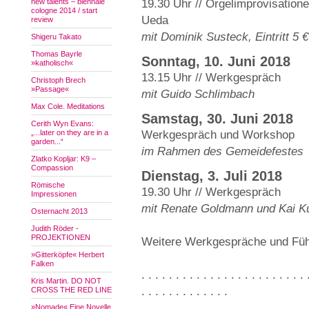
new talents – biennale
19.30 Uhr // Orgelimprovisatio
cologne 2014 / start
Ueda
review
mit Dominik Susteck, Eintritt 5 €
Shigeru Takato
Thomas Bayrle
Sonntag, 10. Juni 2018
»katholisch«
13.15 Uhr // Werkgespräch
Christoph Brech
»Passage«
mit Guido Schlimbach
Max Cole. Meditations
Samstag, 30. Juni 2018
Cerith Wyn Evans:
„...later on they are in a
Werkgespräch und Workshop
garden...“
im Rahmen des Gemeidefestes
Zlatko Kopljar: K9 –
Compassion
Dienstag, 3. Juli 2018
Römische
19.30 Uhr // Werkgespräch
Impressionen
mit Renate Goldmann und Kai Ku
Osternacht 2013
Judith Röder -
PROJEKTIONEN
Weitere Werkgespräche und Füh
»Gitterköpfe« Herbert
Falken
. . . . . . . . . . . . . . . . . . . . . . . . 
Kris Martin. DO NOT
. . . . . . . . . . . . .
CROSS THE RED LINE
»Nomade« Eine Novelle