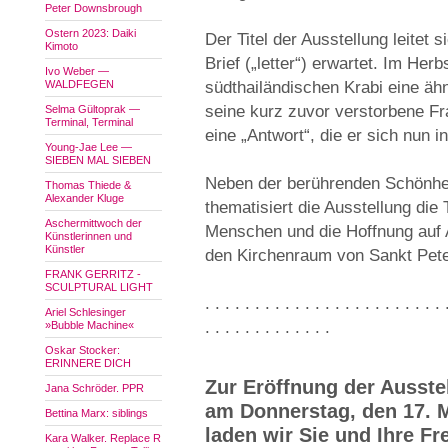
Peter Downsbrough
Ostern 2023: Daiki
Der Titel der Ausstellung leitet 
Kimoto
Brief („letter“) erwartet. Im Herb
Ivo Weber —
WALDFEGEN
südthailändischen Krabi eine ähn
seine kurz zuvor verstorbene Fra
Selma Gültoprak —
Terminal, Terminal
eine „Antwort“, die er sich nun in
Young-Jae Lee —
SIEBEN MAL SIEBEN
Neben der berührenden Schönhe
Thomas Thiede &
Alexander Kluge
thematisiert die Ausstellung die
Aschermittwoch der
Menschen und die Hoffnung auf A
Künstlerinnen und
Künstler
den Kirchenraum von Sankt Peter 
FRANK GERRITZ -
SCULPTURAL LIGHT
. . . . . . . . . . . . . . . . . . . . . . . . 
Ariel Schlesinger
. . . . . . . . . . . . .
»Bubble Machine«
Oskar Stocker:
ERINNERE DICH
Zur Eröffnung der Ausste
Jana Schröder. PPR
am Donnerstag, den 17. M
Bettina Marx: siblings
laden wir Sie und Ihre Fr
Kara Walker. Replace R