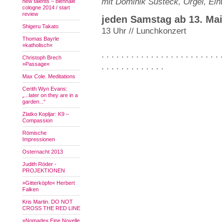
mit Dominik Susteck, Orgel, Eintr
new talents – biennale
cologne 2014 / start
review
jeden Samstag ab 13. Ma
Shigeru Takato
13 Uhr // Lunchkonzert
Thomas Bayrle
»katholisch«
. . . . . . . . . . . . . . . . . . . . . . . . 
Christoph Brech
»Passage«
. . . . . . . . . . . . .
Max Cole. Meditations
Cerith Wyn Evans:
„...later on they are in a
garden...“
Zlatko Kopljar: K9 –
Compassion
Römische
Impressionen
Osternacht 2013
Judith Röder -
PROJEKTIONEN
»Gitterköpfe« Herbert
Falken
Kris Martin. DO NOT
CROSS THE RED LINE
»Nomade« Eine Novelle