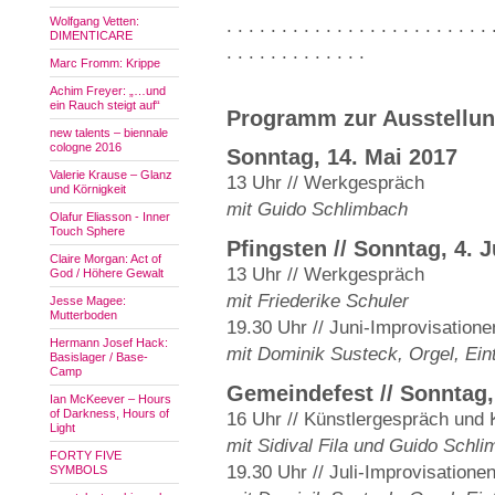
Wolfgang Vetten:
. . . . . . . . . . . . . . . . . . . . . . . . 
DIMENTICARE
. . . . . . . . . . . . .
Marc Fromm: Krippe
Achim Freyer: „…und
ein Rauch steigt auf“
Programm zur Ausstellu
new talents – biennale
cologne 2016
Sonntag, 14. Mai 2017
Valerie Krause – Glanz
13 Uhr // Werkgespräch
und Körnigkeit
mit Guido Schlimbach
Olafur Eliasson - Inner
Touch Sphere
Pfingsten // Sonntag, 4. 
Claire Morgan: Act of
13 Uhr // Werkgespräch
God / Höhere Gewalt
mit Friederike Schuler
Jesse Magee:
Mutterboden
19.30 Uhr // Juni-Improvisatione
Hermann Josef Hack:
mit Dominik Susteck, Orgel, Eintr
Basislager / Base-
Camp
Gemeindefest // Sonntag, 
Ian McKeever – Hours
of Darkness, Hours of
16 Uhr // Künstlergespräch und 
Light
mit Sidival Fila und Guido Schl
FORTY FIVE
19.30 Uhr // Juli-Improvisatione
SYMBOLS