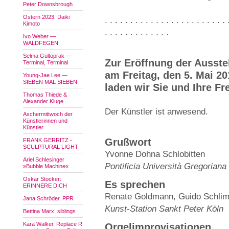
Peter Downsbrough
Ostern 2023: Daiki
. . . . . . . . . . . . . . . . . . . . . . . . 
Kimoto
. . . . . . . . . . . . .
Ivo Weber —
WALDFEGEN
Selma Gültoprak —
Zur Eröffnung der Ausste
Terminal, Terminal
am Freitag, den 5. Mai 20
Young-Jae Lee —
SIEBEN MAL SIEBEN
laden wir Sie und Ihre Fr
Thomas Thiede &
Alexander Kluge
Der Künstler ist anwesend.
Aschermittwoch der
Künstlerinnen und
Künstler
Grußwort
FRANK GERRITZ -
SCULPTURAL LIGHT
Yvonne Dohna Schlobitten
Ariel Schlesinger
Pontificia Università Gregoriana
»Bubble Machine«
Oskar Stocker:
Es sprechen
ERINNERE DICH
Renate Goldmann, Guido Schli
Jana Schröder. PPR
Kunst-Station Sankt Peter Köln
Bettina Marx: siblings
Kara Walker. Replace R
Orgelimprovisationen