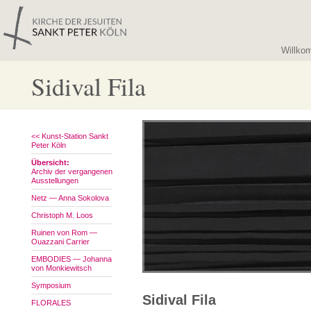
Willko
Sidival Fila
<< Kunst-Station Sankt
Peter Köln
Übersicht:
Archiv der vergangenen
Ausstellungen
Netz — Anna Sokolova
Christoph M. Loos
Ruinen von Rom —
Ouazzani Carrier
EMBODIES — Johanna
von Monkiewitsch
Symposium
Sidival Fila
FLORALES