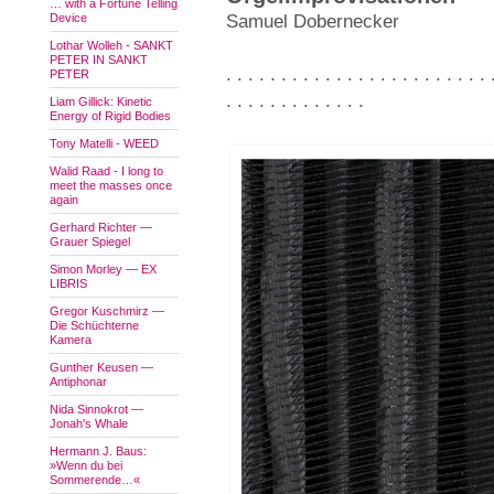
… with a Fortune Telling
Device
Samuel Dobernecker
Lothar Wolleh - SANKT
PETER IN SANKT
. . . . . . . . . . . . . . . . . . . . . . . . 
PETER
. . . . . . . . . . . . .
Liam Gillick: Kinetic
Energy of Rigid Bodies
Tony Matelli - WEED
Walid Raad - I long to
meet the masses once
again
Gerhard Richter —
Grauer Spiegel
Simon Morley — EX
LIBRIS
Gregor Kuschmirz —
Die Schüchterne
Kamera
Gunther Keusen —
Antiphonar
Nida Sinnokrot —
Jonah's Whale
Hermann J. Baus:
»Wenn du bei
Sommerende…«