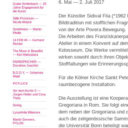
6. Mai — 2. Juli 2017
Guido Schlimbach — 25
Jahre Engagement für
die Kunst
Der Künstler Sidival Fila (*1962 
Stille Provinzen —
Bildtradition mit stofflichen Frag
Nicole Ahland
von der Arte Povera Bewegung.
Smintheion — Martin
Pfeifle
Die Arbeiten des Franziskanerp
14 FEB 45 — Gerhard
Atelier in einem Konvent auf dem
Richter
Kolosseum. Die Werke vermittel
The Moon is Beautiful
— Ken Matsubara
wirken sowohl durch ihren Objek
FARBSPEICHER —
Stofffaltungen wie Erinnerungssp
Dorothee Joachim
B.O.D.Y. — Johannes
Wald
Für die Kölner Kirche Sankt Peter
POTLUCK
raumbezogene Installation.
Vor dem Archiv II —
Jürgen Heiter und Cony
Die Ausstellung ist eine Koopera
Theis
Gregoriana in Rom. Sie folgt ei
Sming
dem neben der Gregoriana und d
Lyoudmila Milanova
auch die zeitgenössische Samm
Martin Gerwers.
PYLON
die Universität Bonn beteiligt wa