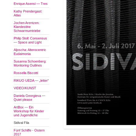
Enrique Asensi — Tres
Kathy Prendergast:
Atlas
Jochen Arentzen:
Klandestine
Schwarmumtriebe
Philip Stoll: Consensus
— Space and Light
Aljoscha: Alterocentric
Eudaimonia
Susanna Schoenberg:
Monitoring Outlines
Rossella Biscotti
RIKUO UEDA — „letter“
VIDEO/KUNST
Daniela Georgieva —
Quiet please
ArtBox — Ein
Workshop für Kinder
und Jugendliche
Sidival Fila
Fünf Schiffe - Ostern
2017