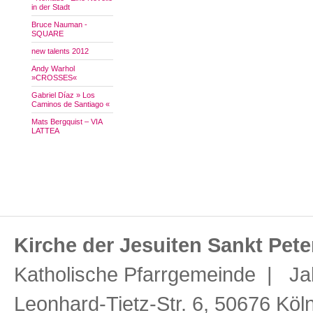
in der Stadt
Bruce Nauman -
SQUARE
new talents 2012
Andy Warhol
»CROSSES«
Gabriel Díaz » Los
Caminos de Santiago «
Mats Bergquist – VIA
LATTEA
Kirche der Jesuiten Sankt Pete
Katholische Pfarrgemeinde | Ja
Leonhard-Tietz-Str. 6, 50676 Köl