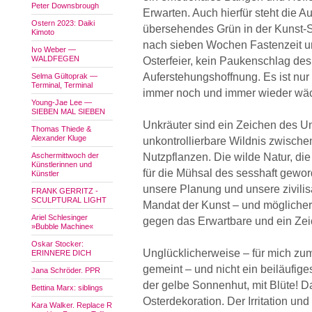
Peter Downsbrough
Erwarten. Auch hierfür steht die Au
Ostern 2023: Daiki
übersehendes Grün in der Kunst-St
Kimoto
nach sieben Wochen Fastenzeit un
Ivo Weber —
WALDFEGEN
Osterfeier, kein Paukenschlag de
Auferstehungshoffnung. Es ist nur
Selma Gültoprak —
Terminal, Terminal
immer noch und immer wieder wäc
Young-Jae Lee —
SIEBEN MAL SIEBEN
Unkräuter sind ein Zeichen des Ung
Thomas Thiede &
Alexander Kluge
unkontrollierbare Wildnis zwisch
Aschermittwoch der
Nutzpflanzen. Die wilde Natur, di
Künstlerinnen und
für die Mühsal des sesshaft gew
Künstler
unsere Planung und unsere zivilisa
FRANK GERRITZ -
SCULPTURAL LIGHT
Mandat der Kunst – und möglicher
Ariel Schlesinger
gegen das Erwartbare und ein Zei
»Bubble Machine«
Oskar Stocker:
Unglücklicherweise – für mich zum
ERINNERE DICH
gemeint – und nicht ein beiläufige
Jana Schröder. PPR
der gelbe Sonnenhut, mit Blüte! D
Bettina Marx: siblings
Osterdekoration. Der Irritation un
Kara Walker. Replace R