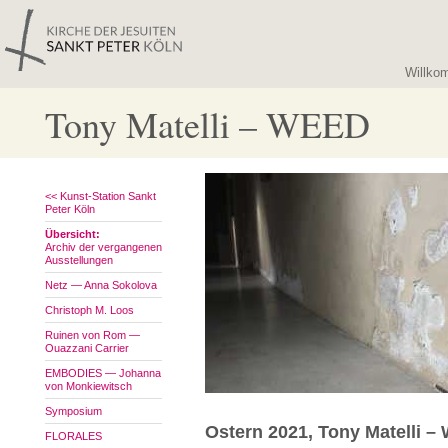
Willko
Tony Matelli – WEED
<< Kunst-Station Sankt
Peter Köln
Übersicht:
Archiv der vergangenen
Ausstellungen
Netz — Anna Sokolova
Christoph M. Loos
Ruinen von Rom —
Ouazzani Carrier
EMBODIES — Johanna
von Monkiewitsch
Symposium
Ostern 2021, Tony Matelli 
FLORALES