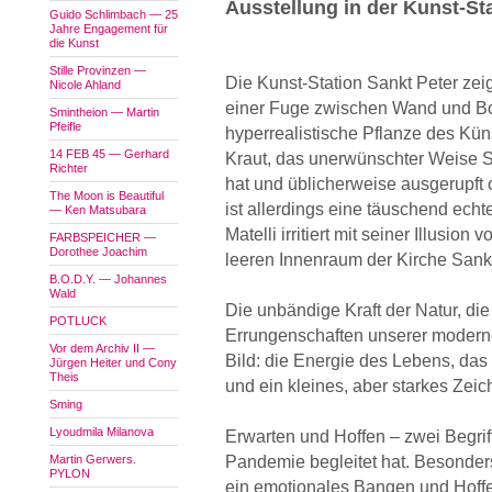
Ausstellung in der Kunst-St
Guido Schlimbach — 25
Jahre Engagement für
die Kunst
Stille Provinzen —
Die Kunst-Station Sankt Peter zei
Nicole Ahland
einer Fuge zwischen Wand und B
Smintheion — Martin
Pfeifle
hyperrealistische Pflanze des Küns
14 FEB 45 — Gerhard
Kraut, das unerwünschter Weise S
Richter
hat und üblicherweise ausgerupft 
The Moon is Beautiful
ist allerdings eine täuschend ech
— Ken Matsubara
Matelli irritiert mit seiner Illusion
FARBSPEICHER —
Dorothee Joachim
leeren Innenraum der Kirche Sankt
B.O.D.Y. — Johannes
Wald
Die unbändige Kraft der Natur, die 
POTLUCK
Errungenschaften unserer modernen
Vor dem Archiv II —
Bild: die Energie des Lebens, das
Jürgen Heiter und Cony
Theis
und ein kleines, aber starkes Zei
Sming
Lyoudmila Milanova
Erwarten und Hoffen – zwei Begrif
Martin Gerwers.
Pandemie begleitet hat. Besonders
PYLON
ein emotionales Bangen und Hoff