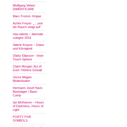
Wolfgang Vetten:
DIMENTICARE
Marc Fromm: Krippe
Achim Freyer: „…und
ein Rauch steigt auf“
new talents – biennale
cologne 2016
Valerie Krause – Glanz
und Körnigkeit
Olafur Eliasson - Inner
Touch Sphere
Claire Morgan: Act of
God / Höhere Gewalt
Jesse Magee:
Mutterboden
Hermann Josef Hack:
Basislager / Base-
Camp
Ian McKeever – Hours
of Darkness, Hours of
Light
FORTY FIVE
SYMBOLS