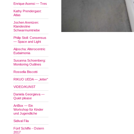
Enrique Asensi — Tres
Kathy Prendergast:
Atlas
Jochen Arentzen:
Klandestine
Schwarmumtriebe
Philip Stoll: Consensus
— Space and Light
Aljoscha: Alterocentric
Eudaimonia
Susanna Schoenberg:
Monitoring Outlines
Rossella Biscotti
RIKUO UEDA — „letter“
VIDEO/KUNST
Daniela Georgieva —
Quiet please
ArtBox — Ein
Workshop für Kinder
und Jugendliche
Sidival Fila
Fünf Schiffe - Ostern
2017