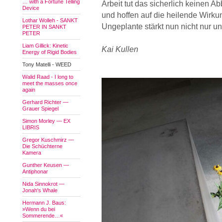
… with a Fortune Telling
Arbeit tut das sicherlich keinen A
Device
und hoffen auf die heilende Wirk
Lothar Wolleh - SANKT
Ungeplante stärkt nun nicht nur 
PETER IN SANKT
PETER
Liam Gillick: Kinetic
Kai Kullen
Energy of Rigid Bodies
Tony Matelli - WEED
Walid Raad - I long to
meet the masses once
again
Gerhard Richter —
Grauer Spiegel
Simon Morley — EX
LIBRIS
Gregor Kuschmirz —
Die Schüchterne
Kamera
Gunther Keusen —
Antiphonar
Nida Sinnokrot —
Jonah's Whale
Hermann J. Baus:
»Wenn du bei
Sommerende…«