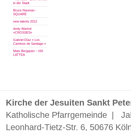
in der Stadt
Bruce Nauman -
SQUARE
new talents 2012
Andy Warhol
»CROSSES«
Gabriel Díaz » Los
Caminos de Santiago «
Mats Bergquist – VIA
LATTEA
Kirche der Jesuiten Sankt Pete
Katholische Pfarrgemeinde | Ja
Leonhard-Tietz-Str. 6, 50676 Köl