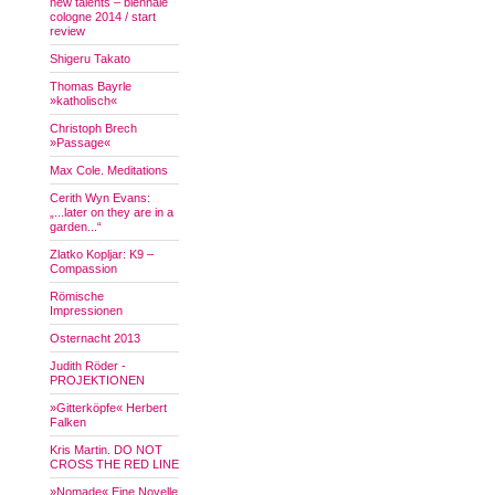
new talents – biennale
cologne 2014 / start
review
Shigeru Takato
Thomas Bayrle
»katholisch«
Christoph Brech
»Passage«
Max Cole. Meditations
Cerith Wyn Evans:
„...later on they are in a
garden...“
Zlatko Kopljar: K9 –
Compassion
Römische
Impressionen
Osternacht 2013
Judith Röder -
PROJEKTIONEN
»Gitterköpfe« Herbert
Falken
Kris Martin. DO NOT
CROSS THE RED LINE
»Nomade« Eine Novelle