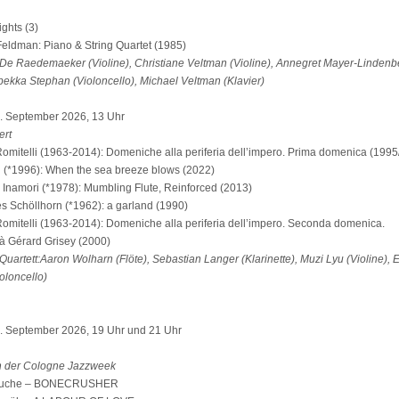
ghts (3)
eldman: Piano & String Quartet (1985)
De Raedemaeker (Violine), Christiane Veltman (Violine), Annegret Mayer-Lindenb
bekka Stephan (Violoncello), Michael Veltman (Klavier)
. September 2026, 13 Uhr
ert
omitelli (1963-2014): Domeniche alla periferia dell’impero. Prima domenica (1995
(*1996): When the sea breeze blows (2022)
 Inamori (*1978): Mumbling Flute, Reinforced (2013)
 Schöllhorn (*1962): a garland (1990)
omitelli (1963-2014): Domeniche alla periferia dell’impero. Seconda domenica.
 Gérard Grisey (2000)
Quartett:Aaron Wolharn (Flöte), Sebastian Langer (Klarinette), Muzi Lyu (Violine), E
oloncello)
9. September 2026, 19 Uhr und 21 Uhr
 der Cologne Jazzweek
 Muche – BONECRUSHER