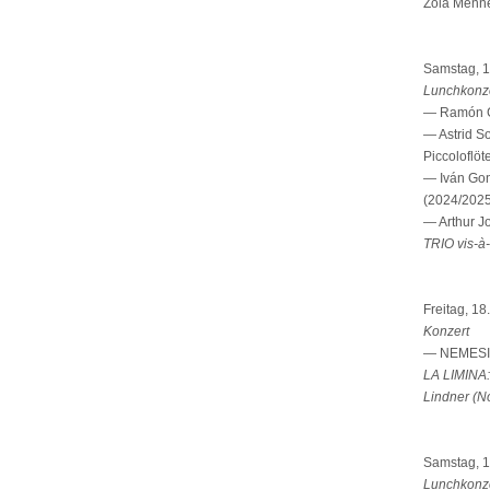
Zola Menn
Samstag, 1
Lunchkonz
— Ramón Gor
— Astrid So
Piccoloflö
— Iván Gonz
(2024/2025
— Arthur Jo
TRIO vis-à
Freitag, 1
Konzert
— NEMESIS 
LA LIMINA:
Lindner (N
Samstag, 1
Lunchkonz