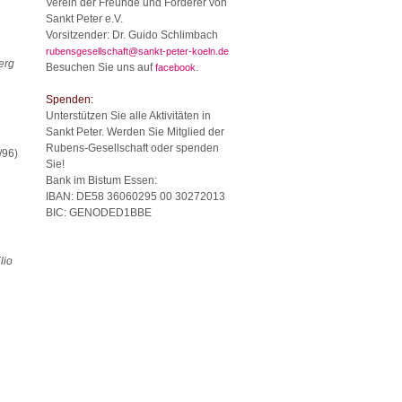
Verein der Freunde und Förderer von
Sankt Peter e.V.
Vorsitzender: Dr. Guido Schlimbach
rubensgesellschaft@sankt-peter-koeln.de
erg
Besuchen Sie uns auf
.
facebook
Spenden:
Unterstützen Sie alle Aktivitäten in
Sankt Peter. Werden Sie Mitglied der
Rubens-Gesellschaft oder spenden
/96)
Sie!
Bank im Bistum Essen:
IBAN: DE58 36060295 00 30272013
BIC: GENODED1BBE
lio