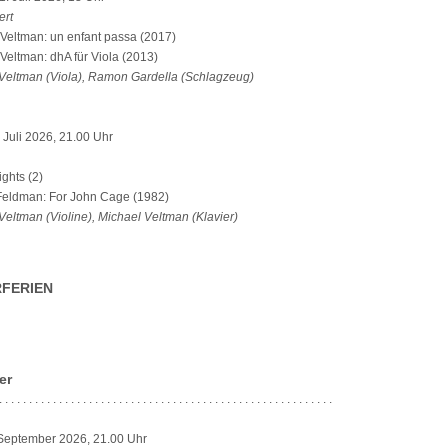
ert
Veltman: un enfant passa (2017)
Veltman: dhA für Viola (2013)
 Veltman (Viola), Ramon Gardella (Schlagzeug)
. Juli 2026, 21.00 Uhr
ghts (2)
eldman: For John Cage (1982)
Veltman (Violine), Michael Veltman (Klavier)
FERIEN
er
. . . . . . . . . . . . . . . . . . . . . . . . . . . . . . . . . . . . . . . . . . . . . . . . . . . . . . . .
. September 2026, 21.00 Uhr