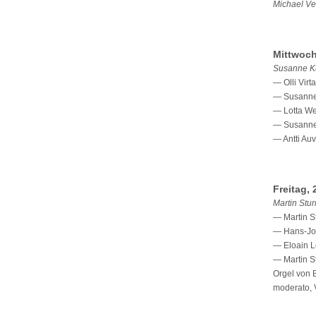
Michael Ve
Mittwoch
Susanne Ku
— Olli Virt
— Susanne 
— Lotta We
— Susanne 
— Antti Auv
Freitag, 
Martin Stu
— Martin S
— Hans-Joa
— Eloain L
— Martin S
Orgel von B
moderato, V