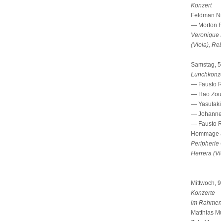
Konzert
Feldman Ni
— Morton F
Veronique 
(Viola), Re
Samstag, 5
Lunchkonz
— Fausto R
— Hao Zou 
— Yasutaki
— Johannes
— Fausto R
Hommage à
Peripherie 
Herrera (Vi
Mittwoch, 
Konzerte
im Rahmen
Matthias