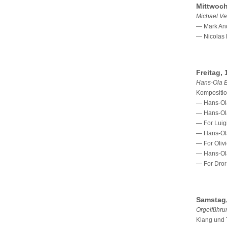
Mittwoch
Michael Ve
— Mark And
— Nicolas 
Freitag, 
Hans-Ola 
Kompositio
— Hans-Ola
— Hans-Ola
— For Lui
— Hans-Ola
— For Oliv
— Hans-Ola
— For Dror
Samstag,
Orgelführu
Klang und 