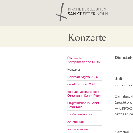
Konzerte
Die näch
Übersicht:
Zeitgenössische Musik
Konzerte
Feldman Nights 2026
Juli
orgel-mixturen 2025
. . . . . . . . . . 
Michael Veltman neuer
Organist in Sankt Peter
Samstag, 4.
Lunchkonz
Orgelführung in Sankt
Peter Köln
— Chiyoko 
Michael Ve
>> Konzertarchiv
>> Projekte
>> Informationen
Samstag, 11