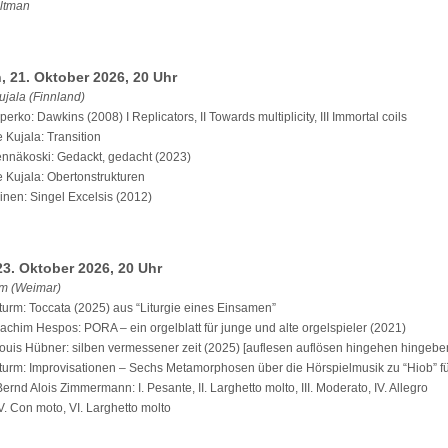
ltman
, 21. Oktober 2026, 20 Uhr
jala (Finnland)
aperko: Dawkins (2008) I Replicators, II Towards multiplicity, III Immortal coils
Kujala: Transition
nnäkoski: Gedackt, gedacht (2023)
Kujala: Obertonstrukturen
inen: Singel Excelsis (2012)
23. Oktober 2026, 20 Uhr
rm (Weimar)
turm: Toccata (2025) aus “Liturgie eines Einsamen”
chim Hespos: PORA – ein orgelblatt für junge und alte orgelspieler (2021)
ouis Hübner: silben vermessener zeit (2025) [auflesen auflösen hingehen hingebe
turm: Improvisationen – Sechs Metamorphosen über die Hörspielmusik zu “Hiob” f
ernd Alois Zimmermann: I. Pesante, II. Larghetto molto, III. Moderato, IV. Allegro
. Con moto, VI. Larghetto molto