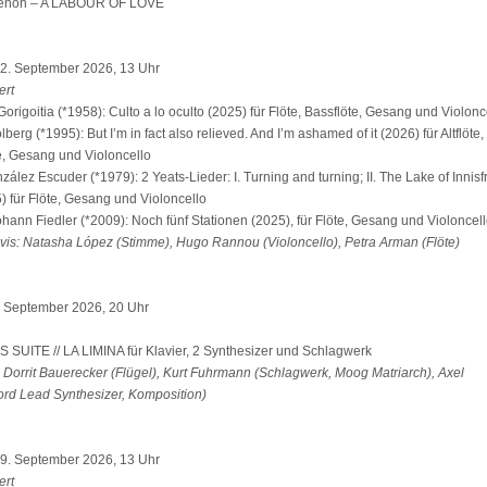
enöh – A LABOUR OF LOVE
2. September 2026, 13 Uhr
ert
igoitia (*1958): Culto a lo oculto (2025) für Flöte, Bassflöte, Gesang und Violonc
lberg (*1995): But I’m in fact also relieved. And I’m ashamed of it (2026) für Altflöte,
te, Gesang und Violoncello
ález Escuder (*1979): 2 Yeats-Lieder: I. Turning and turning; II. The Lake of Innisf
) für Flöte, Gesang und Violoncello
hann Fiedler (*2009): Noch fünf Stationen (2025), für Flöte, Gesang und Violoncel
-vis: Natasha López (Stimme), Hugo Rannou (Violoncello), Petra Arman (Flöte)
8. September 2026, 20 Uhr
SUITE // LA LIMINA für Klavier, 2 Synthesizer und Schlagwerk
 Dorrit Bauerecker (Flügel), Kurt Fuhrmann (Schlagwerk, Moog Matriarch), Axel
ord Lead Synthesizer, Komposition)
9. September 2026, 13 Uhr
ert