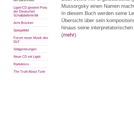
bei Bärenreiter
Mussorgsky einen Namen macht
Ligeti-CD gewinnt Preis
der Deutschen
In diesem Buch werden seine Le
Schallplattenkritik
Übersicht über sein kompositor
Acht Brücken
hinaus seine interpretatorischen
Spiegelbild
(
mehr
)
Forum neuer Musik des
DLF
Seligpreisungen
Neue CD mit Ligeti
Radulescu
The Truth About Tune