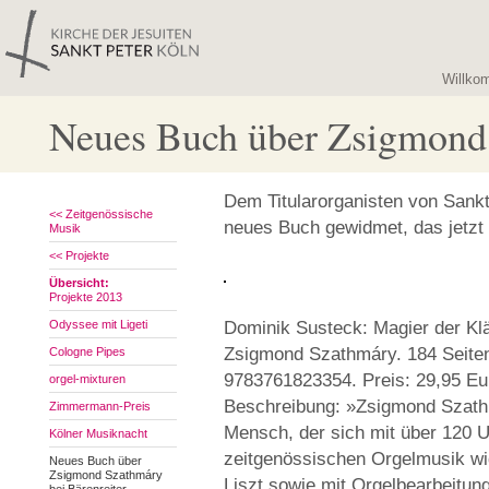
Willko
Neues Buch über Zsigmond 
Dem Titularorganisten von Sankt
<< Zeitgenössische
neues Buch gewidmet, das jetzt 
Musik
<< Projekte
Übersicht:
Projekte 2013
Odyssee mit Ligeti
Dominik Susteck: Magier der Kl
Zsigmond Szathmáry. 184 Seiten
Cologne Pipes
9783761823354. Preis: 29,95 Eu
orgel-mixturen
Beschreibung: »Zsigmond Szathmá
Zimmermann-Preis
Mensch, der sich mit über 120 
Kölner Musiknacht
zeitgenössischen Orgelmusik wi
Neues Buch über
Zsigmond Szathmáry
Liszt sowie mit Orgelbearbeitun