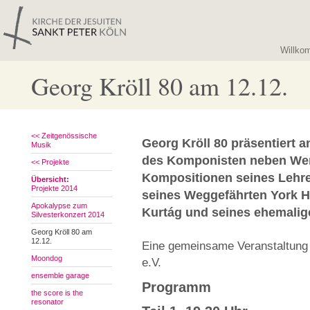
Willko
Georg Kröll 80 am 12.12.
<< Zeitgenössische
Georg Kröll 80 präsentiert a
Musik
des Komponisten neben Wer
<< Projekte
Kompositionen seines Lehr
Übersicht:
Projekte 2014
seines Weggefährten York H
Apokalypse zum
Kurtág und seines ehemalige
Silvesterkonzert 2014
Georg Kröll 80 am
12.12.
Eine gemeinsame Veranstaltung
Moondog
e.V.
ensemble garage
Programm
the score is the
resonator