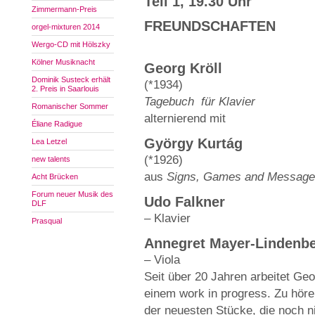
Teil 1, 19.30 Uhr
Zimmermann-Preis
FREUNDSCHAFTEN
orgel-mixturen 2014
Wergo-CD mit Hölszky
Kölner Musiknacht
Georg Kröll
Dominik Susteck erhält
(*1934)
2. Preis in Saarlouis
Tagebuch für Klavier
Romanischer Sommer
alternierend mit
Éliane Radigue
György Kurtág
Lea Letzel
(*1926)
new talents
aus
Signs, Games and Messag
Acht Brücken
Forum neuer Musik des
Udo Falkner
DLF
– Klavier
Prasqual
Annegret Mayer-Lindenb
– Viola
Seit über 20 Jahren arbeitet Ge
einem work in progress. Zu höre
der neuesten Stücke, die noch n