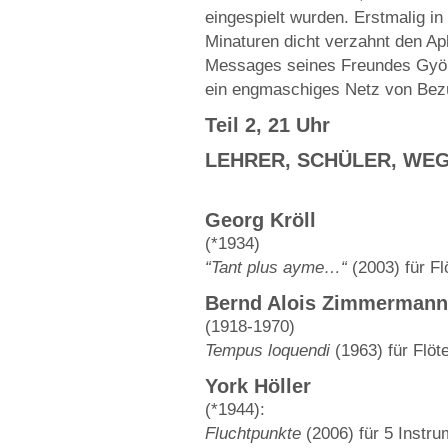
eingespielt wurden. Erstmalig i
Minaturen dicht verzahnt den A
Messages seines Freundes Györg
ein engmaschiges Netz von Bezü
Teil 2, 21 Uhr
LEHRER, SCHÜLER, WE
Georg Kröll
(*1934)
“Tant plus ayme…“
(2003) für Fl
Bernd Alois Zimmermann
(1918-1970)
Tempus loquendi
(1963) für Flöt
York Höller
(*1944):
Fluchtpunkte
(2006) für 5 Instru