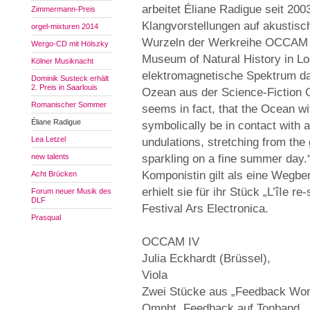
arbeitet Éliane Radigue seit 200
Zimmermann-Preis
Klangvorstellungen auf akustisc
orgel-mixturen 2014
Wurzeln der Werkreihe OCCAM l
Wergo-CD mit Hölszky
Museum of Natural History in L
Kölner Musiknacht
elektromagnetische Spektrum da
Dominik Susteck erhält
2. Preis in Saarlouis
Ozean aus der Science-Fiction 
Romanischer Sommer
seems in fact, that the Ocean wi
Éliane Radigue
symbolically be in contact with a
Lea Letzel
undulations, stretching from the
new talents
sparkling on a fine summer day.
Komponistin gilt als eine Wegber
Acht Brücken
erhielt sie für ihr Stück „L’îIe 
Forum neuer Musik des
DLF
Festival Ars Electronica.
Prasqual
OCCAM IV
Julia Eckhardt (Brüssel),
Viola
Zwei Stücke aus „Feedback Wor
Omnht, Feedback auf Tonband