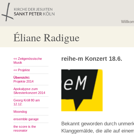
Willko
Éliane Radigue
reihe-m Konzert 18.6.
<< Zeitgenössische
Musik
<< Projekte
Übersicht:
Projekte 2014
Apokalypse zum
Silvesterkonzert 2014
Georg Kröll 80 am
12.12.
Moondog
ensemble garage
Bekannt geworden durch unmerk
the score is the
Klanggemälde, die alle auf ein
resonator