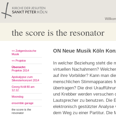
Willko
the score is the resonator
ON Neue Musik Köln Konz
<< Zeitgenössische
Musik
<< Projekte
In welcher Beziehung steht die
Übersicht:
virtuellen Nachahmern? Welche
Projekte 2014
auf ihre Vorbilder? Kann man di
Apokalypse zum
Silvesterkonzert 2014
menschlichen Stimmapparates fr
Georg Kröll 80 am
übertragen? Die drei Uraufführ
12.12.
und Krebber werden versuchen d
Moondog
Lautsprecher zu benutzen. Die 
ensemble garage
elektronisch gestützter Analys
the score is the
dem Weg zu einer Partitur. Die
resonator