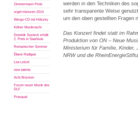
werden in den Techniken des so
Zimmermann-Preis
sehr transparente Weise genutzt,
orgel-mixturen 2014
um den oben gestellten Fragen 
Wergo-CD mit Hölszky
Kölner Musiknacht
Das Konzert findet statt im Rahm
Dominik Susteck erhält
2. Preis in Saarlouis
Produktion von ON – Neue Musik
Romanischer Sommer
Ministerium für Familie, Kinder,
Éliane Radigue
NRW und die RheinEnergieStiftu
Lea Letzel
new talents
Acht Brücken
Forum neuer Musik des
DLF
Prasqual