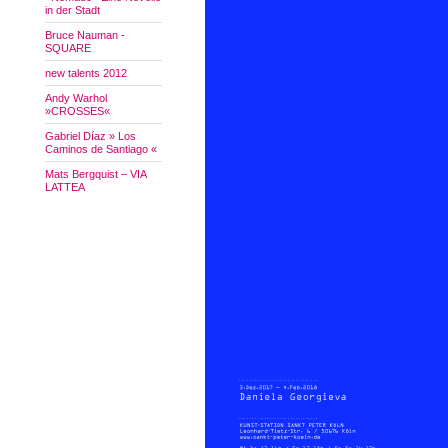
in der Stadt
Bruce Nauman -
SQUARE
new talents 2012
Andy Warhol
»CROSSES«
Gabriel Díaz » Los
Caminos de Santiago «
Mats Bergquist – VIA
LATTEA