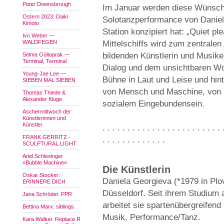
Peter Downsbrough
Im Januar werden diese Wünsch
Ostern 2023: Daiki
Solotanzperformance von Daniela
Kimoto
Station konzipiert hat: „Quiet pl
Ivo Weber —
WALDFEGEN
Mittelschiffs wird zum zentrale
bildenden Künstlerin und Musike
Selma Gültoprak —
Terminal, Terminal
Dialog und dem unsichtbaren Wor
Young-Jae Lee —
Bühne in Laut und Leise und hin
SIEBEN MAL SIEBEN
von Mensch und Maschine, von K
Thomas Thiede &
Alexander Kluge
sozialem Eingebundensein.
Aschermittwoch der
Künstlerinnen und
Künstler
. . . . . . . . . . . . . . . . . . . . . . . . 
FRANK GERRITZ -
. . . . . . . . . . . . .
SCULPTURAL LIGHT
Ariel Schlesinger
»Bubble Machine«
Die Künstlerin
Oskar Stocker:
Daniela Georgieva (*1979 in Plovd
ERINNERE DICH
Düsseldorf. Seit ihrem Studium
Jana Schröder. PPR
arbeitet sie spartenübergreifend
Bettina Marx: siblings
Musik, Performance/Tanz.
Kara Walker. Replace R