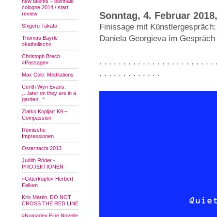
new talents – biennale
cologne 2014 / start
Sonntag, 4. Februar 2018,
review
Finissage mit Künstlergespräch:
Shigeru Takato
Daniela Georgieva im Gespräch 
Thomas Bayrle
»katholisch«
Christoph Brech
. . . . . . . . . . . . . . . . . . . . . . . . 
»Passage«
. . . . . . . . . . . . .
Max Cole. Meditations
Cerith Wyn Evans:
„...later on they are in a
garden...“
Zlatko Kopljar: K9 –
Compassion
Römische
Impressionen
Osternacht 2013
Judith Röder -
PROJEKTIONEN
»Gitterköpfe« Herbert
Falken
Kris Martin. DO NOT
CROSS THE RED LINE
»Nomade« Eine Novelle