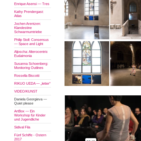
Enrique Asensi — Tres
Kathy Prendergast:
Atlas
Jochen Arentzen:
Klandestine
Schwarmumtriebe
Philip Stoll: Consensus
— Space and Light
Aljoscha: Alterocentric
Eudaimonia
Susanna Schoenberg:
Monitoring Outlines
Rossella Biscotti
RIKUO UEDA — „letter“
VIDEO/KUNST
Daniela Georgieva —
Quiet please
ArtBox — Ein
Workshop für Kinder
und Jugendliche
Sidival Fila
Fünf Schiffe - Ostern
2017