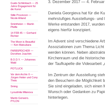
3. Dezember 2017 — 4. Februar
Guido Schlimbach — 25
Jahre Engagement für
die Kunst
Daniela Georgieva hat für die Ku
Stille Provinzen —
mehrstufiges Ausstellungs- und 
Nicole Ahland
Werke entstanden 2017, wurden 
Smintheion — Martin
Pfeifle
eigens hierfür konzipiert.
14 FEB 45 — Gerhard
Richter
Im Advent sind verschiedene Arbe
The Moon is Beautiful
— Ken Matsubara
Assoziationen zum Thema Licht
FARBSPEICHER —
werden können. Neben abstrakten
Dorothee Joachim
Kirchenraum und die historische
B.O.D.Y. — Johannes
Wald
der Taufkapelle die Videoarbeit „
POTLUCK
Im Zentrum der Ausstellung steh
Vor dem Archiv II —
Jürgen Heiter und Cony
den Besuchern die Möglichkeit b
Theis
Sie sind eingeladen, sich eine
Sming
Wunsch oder Gedanken zu Papie
Lyoudmila Milanova
hinterlegen.
Martin Gerwers.
PYLON