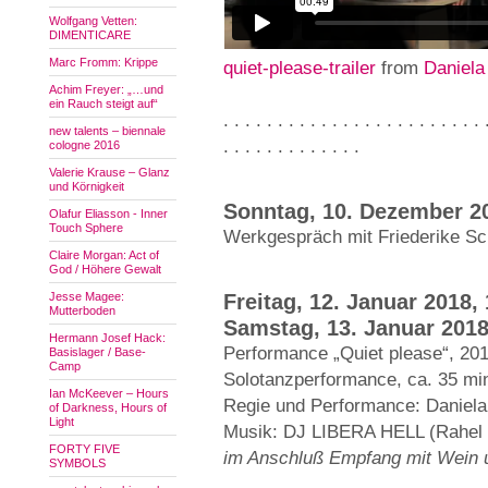
Wolfgang Vetten:
DIMENTICARE
Marc Fromm: Krippe
quiet-please-trailer
from
Daniela
Achim Freyer: „…und
ein Rauch steigt auf“
. . . . . . . . . . . . . . . . . . . . . . . . 
new talents – biennale
. . . . . . . . . . . . .
cologne 2016
Valerie Krause – Glanz
und Körnigkeit
Sonntag, 10. Dezember 20
Olafur Eliasson - Inner
Touch Sphere
Werkgespräch mit Friederike Sc
Claire Morgan: Act of
God / Höhere Gewalt
Jesse Magee:
Freitag, 12. Januar 2018,
Mutterboden
Samstag, 13. Januar 2018
Hermann Josef Hack:
Performance „Quiet please“, 20
Basislager / Base-
Camp
Solotanzperformance, ca. 35 mi
Ian McKeever – Hours
Regie und Performance: Daniela
of Darkness, Hours of
Light
Musik: DJ LIBERA HELL (Rahel S
FORTY FIVE
im Anschluß Empfang mit Wein u
SYMBOLS