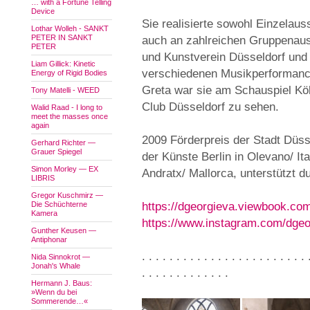
… with a Fortune Telling
Device
Sie realisierte sowohl Einzelaus
Lothar Wolleh - SANKT
PETER IN SANKT
auch an zahlreichen Gruppenausst
PETER
und Kunstverein Düsseldorf und
Liam Gillick: Kinetic
verschiedenen Musikperformanc
Energy of Rigid Bodies
Greta war sie am Schauspiel Kö
Tony Matelli - WEED
Club Düsseldorf zu sehen.
Walid Raad - I long to
meet the masses once
again
2009 Förderpreis der Stadt Düs
Gerhard Richter —
Grauer Spiegel
der Künste Berlin in Olevano/ It
Simon Morley — EX
Andratx/ Mallorca, unterstützt d
LIBRIS
Gregor Kuschmirz —
Die Schüchterne
https://dgeorgieva.viewbook.co
Kamera
https://www.instagram.com/dgeo
Gunther Keusen —
Antiphonar
. . . . . . . . . . . . . . . . . . . . . . . . 
Nida Sinnokrot —
Jonah's Whale
. . . . . . . . . . . . .
Hermann J. Baus:
»Wenn du bei
Sommerende…«