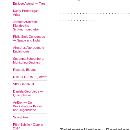
Enrique Asensi — Tres
Kathy Prendergast:
. . . . . . . . . . . . . . . . . . . . . . . . 
Atlas
. . . . . . . . . . . . .
Jochen Arentzen:
Klandestine
Schwarmumtriebe
Philip Stoll: Consensus
— Space and Light
Aljoscha: Alterocentric
Eudaimonia
Susanna Schoenberg:
Monitoring Outlines
Rossella Biscotti
RIKUO UEDA — „letter“
VIDEO/KUNST
Daniela Georgieva —
Quiet please
ArtBox — Ein
Workshop für Kinder
und Jugendliche
Sidival Fila
Fünf Schiffe - Ostern
2017