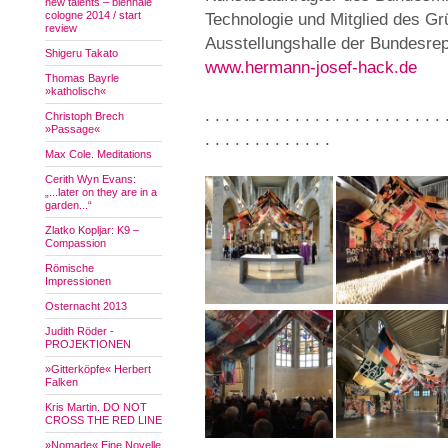
new talents – biennale
cologne 2014 / start
Technologie und Mitglied des Gr
review
Ausstellungshalle der Bundesrep
Shigeru Takato
www.hermann-josef-hack.de
Thomas Bayrle
»katholisch«
. . . . . . . . . . . . . . . . . . . . . . . . 
Christoph Brech
»Passage«
. . . . . . . . . . . . .
Max Cole. Meditations
Cerith Wyn Evans:
„...later on they are in a
garden...“
Zlatko Kopljar: K9 –
Compassion
Römische
Impressionen
Osternacht 2013
Judith Röder -
PROJEKTIONEN
»Gitterköpfe« Herbert
Falken
Kris Martin. DO NOT
CROSS THE RED LINE
»Nomade« Eine Novelle