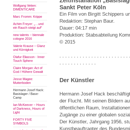
Zeltinstallation „Basisla
Wolfgang Vetten:
Sankt Peter Köln
DIMENTICARE
Ein Film von Birgitt Schippers u
Marc Fromm: Krippe
Redaktion: Stephan Baur.
Achim Freyer: „…und
Dauer: 04:17 min
ein Rauch steigt auf“
Produktion: Stabsabteilung Kom
new talents – biennale
cologne 2016
© 2015
Valerie Krause – Glanz
und Körnigkeit
. . . . . . . . . . . . . . . . . . . . . . . . 
Olafur Eliasson - Inner
Touch Sphere
. . . . . . . . . . . . .
Claire Morgan: Act of
God / Höhere Gewalt
Der Künstler
Jesse Magee:
Mutterboden
Hermann Josef Hack:
Hermann Josef Hack beschäftigt 
Basislager / Base-
Camp
der Flucht. Mit seinen Bildern au
Ian McKeever – Hours
öffentlichen Raum, Installation
of Darkness, Hours of
Light
Zugänge zu einer globalen sozial
FORTY FIVE
Der Künstler, Jahrgang 1956, st
SYMBOLS
Kunstbeauftragter des Bundesmi