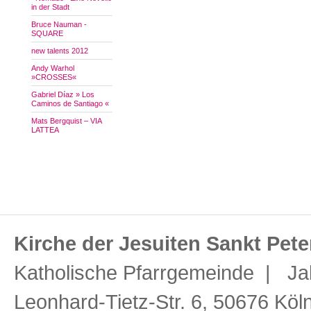
in der Stadt
Bruce Nauman -
SQUARE
new talents 2012
Andy Warhol
»CROSSES«
Gabriel Díaz » Los
Caminos de Santiago «
Mats Bergquist – VIA
LATTEA
Kirche der Jesuiten Sankt Pete
Katholische Pfarrgemeinde | Ja
Leonhard-Tietz-Str. 6, 50676 Köl