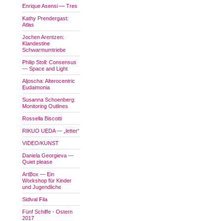
Enrique Asensi — Tres
Kathy Prendergast:
Atlas
Jochen Arentzen:
Klandestine
Schwarmumtriebe
Philip Stoll: Consensus
— Space and Light
Aljoscha: Alterocentric
Eudaimonia
Susanna Schoenberg:
Monitoring Outlines
Rossella Biscotti
RIKUO UEDA — „letter“
VIDEO/KUNST
Daniela Georgieva —
Quiet please
ArtBox — Ein
Workshop für Kinder
und Jugendliche
Sidival Fila
Fünf Schiffe - Ostern
2017