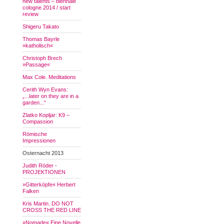
new talents – biennale
cologne 2014 / start
review
Shigeru Takato
Thomas Bayrle
»katholisch«
Christoph Brech
»Passage«
Max Cole. Meditations
Cerith Wyn Evans:
„...later on they are in a
garden...“
Zlatko Kopljar: K9 –
Compassion
Römische
Impressionen
Osternacht 2013
Judith Röder -
PROJEKTIONEN
»Gitterköpfe« Herbert
Falken
Kris Martin. DO NOT
CROSS THE RED LINE
»Nomade« Eine Novelle