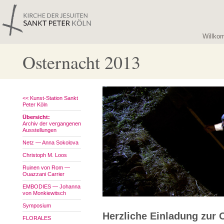
Willko
Osternacht 2013
<< Kunst-Station Sankt
Peter Köln
Übersicht:
Archiv der vergangenen
Ausstellungen
Netz — Anna Sokolova
Christoph M. Loos
Ruinen von Rom —
Ouazzani Carrier
EMBODIES — Johanna
von Monkiewitsch
Symposium
Herzliche Einladung zur 
FLORALES