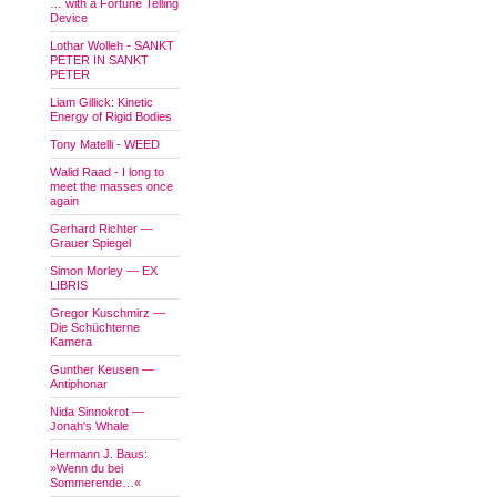
… with a Fortune Telling
Device
Lothar Wolleh - SANKT
PETER IN SANKT
PETER
Liam Gillick: Kinetic
Energy of Rigid Bodies
Tony Matelli - WEED
Walid Raad - I long to
meet the masses once
again
Gerhard Richter —
Grauer Spiegel
Simon Morley — EX
LIBRIS
Gregor Kuschmirz —
Die Schüchterne
Kamera
Gunther Keusen —
Antiphonar
Nida Sinnokrot —
Jonah's Whale
Hermann J. Baus:
»Wenn du bei
Sommerende…«