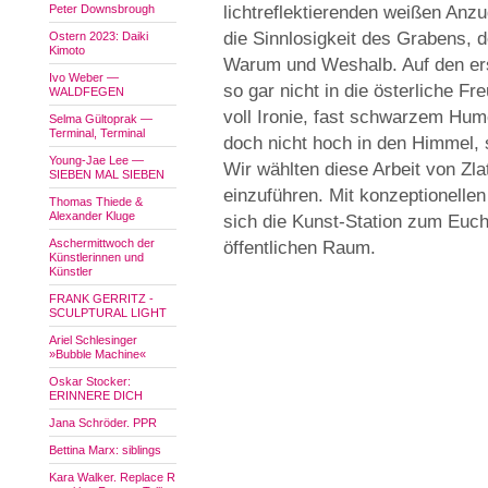
Peter Downsbrough
lichtreflektierenden weißen Anzu
die Sinnlosigkeit des Grabens, 
Ostern 2023: Daiki
Kimoto
Warum und Weshalb. Auf den erst
Ivo Weber —
so gar nicht in die österliche Fr
WALDFEGEN
voll Ironie, fast schwarzem Humo
Selma Gültoprak —
Terminal, Terminal
doch nicht hoch in den Himmel, 
Young-Jae Lee —
Wir wählten diese Arbeit von Zla
SIEBEN MAL SIEBEN
einzuführen. Mit konzeptionellen
Thomas Thiede &
Alexander Kluge
sich die Kunst-Station zum Euch
Aschermittwoch der
öffentlichen Raum.
Künstlerinnen und
Künstler
FRANK GERRITZ -
SCULPTURAL LIGHT
Ariel Schlesinger
»Bubble Machine«
Oskar Stocker:
ERINNERE DICH
Jana Schröder. PPR
Bettina Marx: siblings
Kara Walker. Replace R