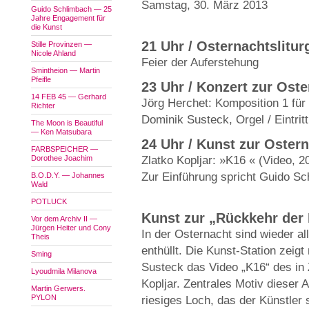
Samstag, 30. März 2013
Guido Schlimbach — 25
Jahre Engagement für
die Kunst
21 Uhr / Osternachtslitur
Stille Provinzen —
Nicole Ahland
Feier der Auferstehung
Smintheion — Martin
Pfeifle
23 Uhr / Konzert zur Ost
14 FEB 45 — Gerhard
Jörg Herchet: Komposition 1 für 
Richter
Dominik Susteck, Orgel / Eintrit
The Moon is Beautiful
— Ken Matsubara
24 Uhr / Kunst zur Oster
FARBSPEICHER —
Dorothee Joachim
Zlatko Kopljar: »K16 « (Video, 2
Zur Einführung spricht Guido Schl
B.O.D.Y. — Johannes
Wald
POTLUCK
Kunst zur „Rückkehr der 
Vor dem Archiv II —
Jürgen Heiter und Cony
In der Osternacht sind wieder a
Theis
enthüllt. Die Kunst-Station zei
Sming
Susteck das Video „K16“ des in 
Lyoudmila Milanova
Kopljar. Zentrales Motiv dieser 
Martin Gerwers.
PYLON
riesiges Loch, das der Künstler s