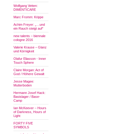
Wolfgang Vetten:
DIMENTICARE
Marc Fromm: Krippe
Achim Freyer: „…und
ein Rauch steigt auf“
new talents – biennale
cologne 2016
Valerie Krause – Glanz
und Körnigkeit
Olafur Eliasson - Inner
Touch Sphere
Claire Morgan: Act of
God / Höhere Gewalt
Jesse Magee:
Mutterboden
Hermann Josef Hack:
Basislager / Base-
Camp
Ian McKeever – Hours
of Darkness, Hours of
Light
FORTY FIVE
SYMBOLS